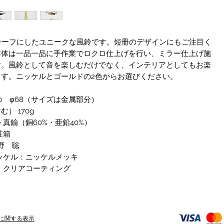
チーフにしたユニークな風鈴です。短冊のデザインにもご注目く
本体は一品一品に手作業でロクロ仕上げを行い、ミラー仕上げ施
す。風鈴として音を楽しむだけでなく、インテリアとしてもお楽
ます。ニッケルとゴールドの2色からお選びください。
30 φ68（サイズは金属部分）
） 170g
 真鍮（銅60%・亜鉛40%）
粧箱
梅野 聡
ッケル：ニッケルメッキ
：クリアコーティング
に関する表示