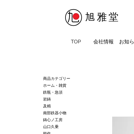
​旭雅堂
TOP
会社情報
お知
商品カテゴリー
ホーム・雑貨
鉄瓶・急須
岩鋳
及精
南部鉄器小物
鋳心ノ工房
山口久乗
能作