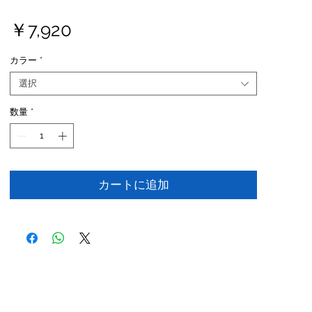
価
￥7,920
格
カラー
*
選択
数量
*
カートに追加