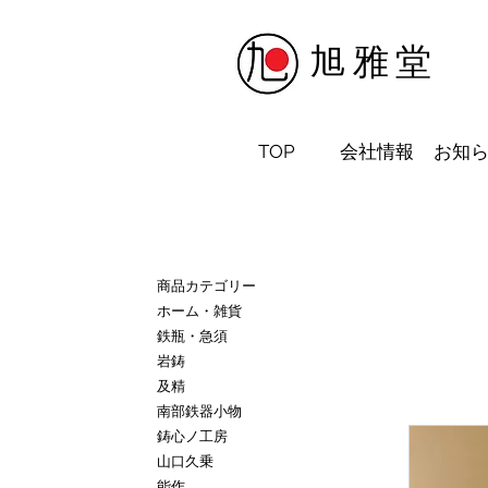
​旭雅堂
TOP
会社情報
お知
商品カテゴリー
ホーム・雑貨
鉄瓶・急須
岩鋳
及精
南部鉄器小物
鋳心ノ工房
山口久乗
能作