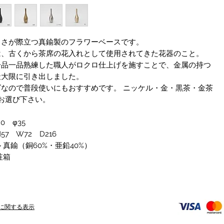
しさが際立つ真鍮製のフラワーベースです。
は、古くから茶席の花入れとして使用されてきた花器のこと。
一品一品熟練した職人がロクロ仕上げを施すことで、金属の持つ
最大限に引き出しました。
ズなので普段使いにもおすすめです。 ニッケル・金・黒茶・金茶
お選び下さい。
0 φ35
57 W72 D216
 真鍮（銅60%・亜鉛40%）
粧箱
に関する表示