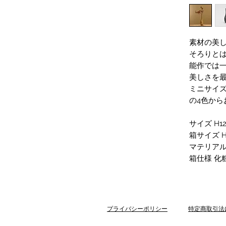
素材の美
そろりと
能作では
美しさを
ミニサイ
の4色から
サイズ H12
箱サイズ H
マテリアル
箱仕様 化
プライバシーポリシー
特定商取引法