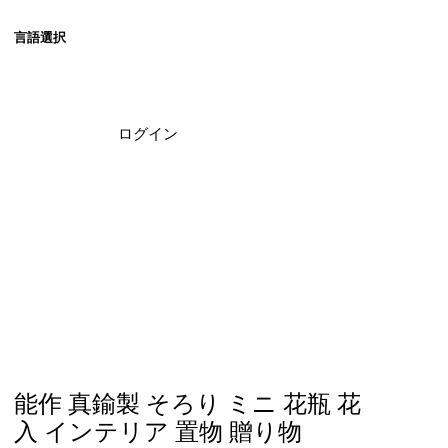
​言語選択
ログイン
能作 真鍮製 そろり ミニ 花瓶 花
入 インテリア 置物 贈り物