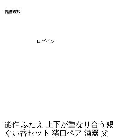
​言語選択
ログイン
能作 ふたえ 上下が重なり合う錫
ぐい呑セット 猪口ペア 酒器 父