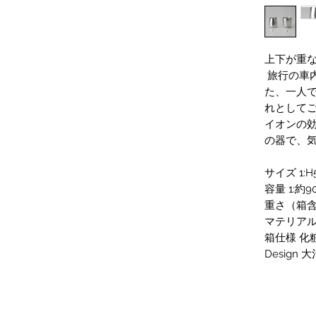
上下が重な
旅行の車
た、一人
れとして
イオンの
の器で、
サイズ 1:H
容量 1:約90
重さ（箱含む
マテリアル 
箱仕様 化
Design 