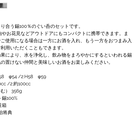
り合う錫100％のぐい呑のセットです。
内やお花見などアウトドアにもコンパクトに携帯できます。ま
でご使用になる場合は一方にお酒を入れ、もう一方をおつまみ入
ご利用いただくこともできます。
効果により、水を浄化し、飲み物をまろやかにするといわれる錫
気の置けない仲間と美味しいお酒をお楽しみください。
58 φ54 /2:H58 φ59
cc /2:約100cc
） 356g
錫100%
粧箱
大治将典