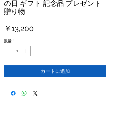
の日 ギフト 記念品 プレゼント
贈り物
価
￥13,200
格
数量
*
カートに追加