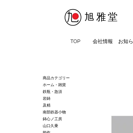
​旭雅堂
TOP
会社情報
お知
商品カテゴリー
ホーム・雑貨
鉄瓶・急須
岩鋳
及精
南部鉄器小物
鋳心ノ工房
山口久乗
能作