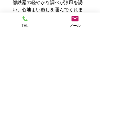
部鉄器の軽やかな調べが涼風を誘
い、心地よい癒しを運んでくれま
す。平和の象徴「折り鶴」をデザイ
ンした風鈴です。
TEL
メール
製造販売元：岩鋳
サイズ：幅7cm×奥行11.5cm×高さ
5.5cm
短冊サイズ：横4.7cm×縦23cm
重さ：約0.3kg
素材：鉄鋳物
生産国：日本（岩手県）
プライバシーポリシー
特定商取引法に関する表示
Copyright© ASAHIKA. INC