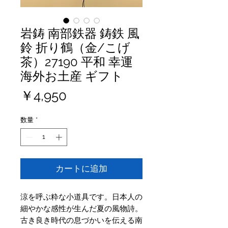
岩鋳 南部鉄器 鋳鉄 風
鈴 折り鶴（金/こげ
茶）27190 平和 幸運
海外お土産 ギフト
価
￥4,950
格
数量
*
カートに追加
涼を呼ぶ粋な小道具です。日本人の
細やかな感性が生んだ夏の風物詩。
古き良き時代の息づかいを伝える南