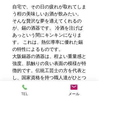
自宅で、その日の疲れが取れてしま
う程の美味しいお酒が飲みたい。
そんな贅沢な夢を適えてくれるの
が、錫の酒器です。 冷酒を注げば
あっという間にキンキンになりま
す。 これは、熱伝導率に優れた錫
の特性によるものです。
大阪錫器の酒器は、程よい重量感と
強度、肌触りの良い表面の模様が特
徴的です。伝統工芸士の方を代表と
し、国家資格を持つ職人達がひとつ
ずつ手作りで製作しています。
古来から金・銀と並び高級品とさ
TEL
メール
れ、 お酒をまろやかな味にしてく
れると言われる錫は、 お子様の食
器などにも使われる程安全な金属な
ので、贈り物にもぴったりです。
サイズ:約 7.2φ×12.0H（cm）