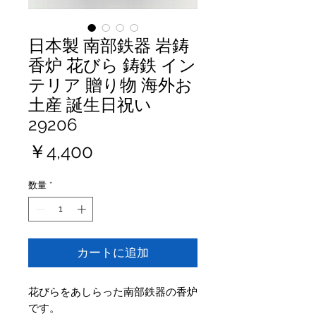
日本製 南部鉄器 岩鋳
香炉 花びら 鋳鉄 イン
テリア 贈り物 海外お
土産 誕生日祝い
29206
価
￥4,400
格
数量
*
カートに追加
花びらをあしらった南部鉄器の香炉
です。