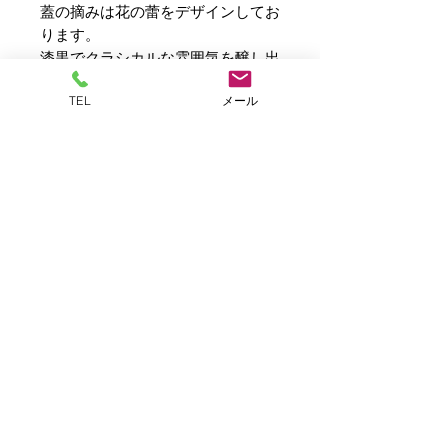
蓋の摘みは花の蕾をデザインしてお
ります。
漆黒でクラシカルな雰囲気を醸し出
しております。
TEL
メール
ご自宅でのリラックスタイムのおと
もに。
サイズ： 径 8.5×9H（cm）
重さ：0.45kg
素材：鉄鋳物
生産国：日本
包装形態・付属品：専用箱、取扱説
明書
プライバシーポリシー
特定商取引法に関する表示
Copyright© ASAHIKA. INC